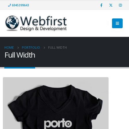
6945399643
HOME
PORTFOLIO
FULL WIDTH
Full Width