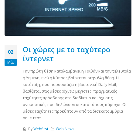
Οι χώρες με το ταχύτερο
02
ίντερνετ
Μάι
Την πρώτη θέση καταλαμβάνει η Ταϊβάν και την τελευταία
η Υεμένη, ενώ η Κύπρος βρίσκεται στην 64η θέση. Η
κατάταξη, που παρουσιάζει η βρετανική Daily Mail,
βασίζεται στις μέσες (όχι τις μέγιστες) πραγματικές
ταχύτητες πρόσβασης στο διαδίκτυο και όχι στις
ονομαστικές που δηλώνουν οι κατά τόπους πάροχοι. Οι
μέσες ταχύτητες προκύπτουν από τα δισεκατομμύρια
onile τεστ...
By
Webfirst
Web News