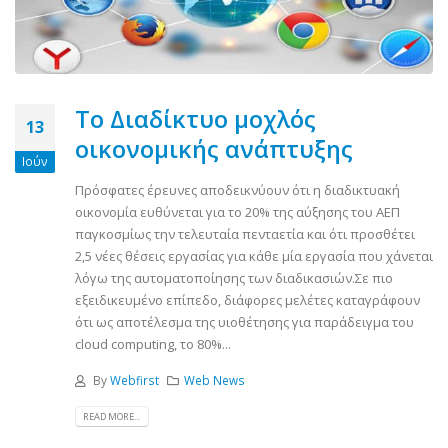
Το Διαδίκτυο μοχλός
13
οικονομικής ανάπτυξης
Ιούν
Πρόσφατες έρευνες αποδεικνύουν ότι η διαδικτυακή
οικονομία ευθύνεται για το 20% της αύξησης του ΑΕΠ
παγκοσμίως την τελευταία πενταετία και ότι προσθέτει
2,5 νέες θέσεις εργασίας για κάθε μία εργασία που χάνεται
λόγω της αυτοματοποίησης των διαδικασιών.Σε πιο
εξειδικευμένο επίπεδο, διάφορες μελέτες καταγράφουν
ότι ως αποτέλεσμα της υιοθέτησης για παράδειγμα του
cloud computing, το 80%...
By
Webfirst
Web News
READ MORE...