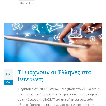
READ MORE...
Τι ψάχνουν οι Έλληνες στο
02
ίντερνετ;
Μάι
Περίπου οκτώ στα 10 νοικοκυριά (ποσοστό 78,5%) έχουν
πρόσβαση στο διαδίκτυο από την κατοικία τους, σύμφωνα
με την έρευνα της ΕΛΣΤΑΤ για τη χρήση τεχνολογιών
πληροφόρησης και επικοινωνίας από νοικοκυριά και