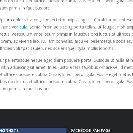
ibus orci luctus et ultrices posuere cubilia Curae; In eu libero ligula. 
sum primis in faucibus orci.
psum dolor sit amet, consectetur adipiscing elit. Curabitur pellente
at nunc
vehicula
lacinia. Proin adipiscing porta tellus, ut feugiat nibh ad
metus. Vestibulum ante ipsum primis in faucibus orci luctus et ultrices 
orem, ac viverra leo. Nullam convallis, arcu vel pellentesque sodales, 
ltricies volutpat sapien, nec scelerisque ligula mollis lobortis.
ur pellentesque neque eget diam posuere porta. Quisque ut nulla at nunc
 nibh adipiscing sit amet. In eu justo a felis faucibus ornare vel id me
et ultrices posuere cubilia Curae; In eu libero ligula. Fusce eget metu
ibus orci luctus et ultrices posuere cubilia Curae; In eu libero ligula. 
sum primis in faucibus orci.
ΙΝΩΝΗΣΤΕ
FACEBOOK FAN PAGE