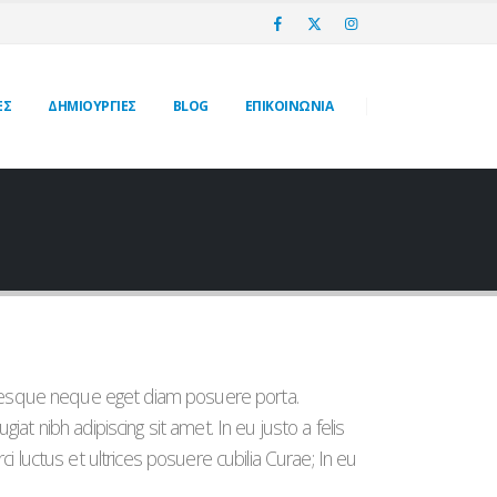
ΕΣ
ΔΗΜΙΟΥΡΓΙΕΣ
BLOG
ΕΠΙΚΟΙΝΩΝΙΑ
entesque neque eget diam posuere porta.
eugiat nibh adipiscing sit amet. In eu justo a felis
i luctus et ultrices posuere cubilia Curae; In eu