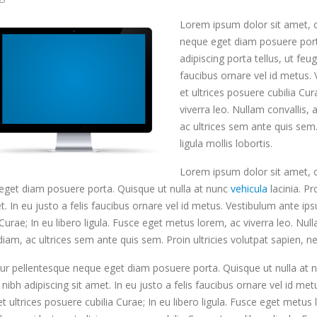
Lorem ipsum dolor sit amet, co
ο Διαδίκτυο μοχλός
Οι χώρες με το
neque eget diam posuere port
ικονομικής
ταχύτερο ίντερνετ
adipiscing porta tellus, ut feug
νάπτυξης
2 Μαΐου 2020
faucibus ornare vel id metus. 
16
13
et ultrices posuere cubilia Cur
Τι ψάχνουν οι Έλληνες
viverra leo. Nullam convallis, 
στο ίντερνετ;
ac ultrices sem ante quis sem.
2 Μαΐου 2020
ligula mollis lobortis.
Ηλεκτρονικό εμπόριο
Lorem ipsum dolor sit amet, co
για το 2019
eget diam posuere porta. Quisque ut nulla at nunc
vehicula
lacinia. Pr
16 Μαρτίου 2020
t. In eu justo a felis faucibus ornare vel id metus. Vestibulum ante ips
 Curae; In eu libero ligula. Fusce eget metus lorem, ac viverra leo. Null
diam, ac ultrices sem ante quis sem. Proin ultricies volutpat sapien, nec
ur pellentesque neque eget diam posuere porta. Quisque ut nulla at nunc
 nibh adipiscing sit amet. In eu justo a felis faucibus ornare vel id me
et ultrices posuere cubilia Curae; In eu libero ligula. Fusce eget metu