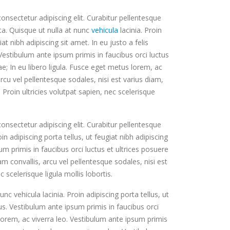
nsectetur adipiscing elit. Curabitur pellentesque
Το Διαδίκτυο μοχλός
a. Quisque ut nulla at nunc
vehicula
lacinia. Proin
οικονομικής
iat nibh adipiscing sit amet. In eu justo a felis
ανάπτυξης
Vestibulum ante ipsum primis in faucibus orci luctus
 Ιουνίου 2016
ae; In eu libero ligula. Fusce eget metus lorem, ac
arcu vel pellentesque sodales, nisi est varius diam,
 Proin ultricies volutpat sapien, nec scelerisque
nsectetur adipiscing elit. Curabitur pellentesque
oin adipiscing porta tellus, ut feugiat nibh adipiscing
um primis in faucibus orci luctus et ultrices posuere
am convallis, arcu vel pellentesque sodales, nisi est
 scelerisque ligula mollis lobortis.
 vehicula lacinia. Proin adipiscing porta tellus, ut
tus. Vestibulum ante ipsum primis in faucibus orci
s lorem, ac viverra leo. Vestibulum ante ipsum primis