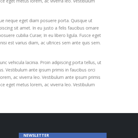
Fusce eget metus lorem, ac viverra leo. Vestibulum
sque neque eget diam posuere porta. Quisque ut
ipiscing sit amet. In eu justo a felis faucibus ornare
posuere cubilia Curae; In eu libero ligula. Fusce eget
nisi est varius diam, ac ultrices sem ante quis sem.
 vehicula lacinia. Proin adipiscing porta tellus, ut
tus. Vestibulum ante ipsum primis in faucibus orci
s lorem, ac viverra leo. Vestibulum ante ipsum primis
Fusce eget metus lorem, ac viverra leo. Vestibulum
NEWSLETTER