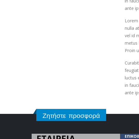
in fauc
ante ip
Lorem i
nulla 
vel id 
metus l
Proin u
Curabit
feugiat
luctus 
in fauc
ante ip
Ζητήστε προσφορά
ΕΤΑΙΡΕΙΑ
ΕΠΙΚΟ