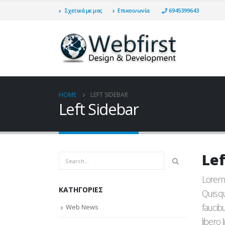
Σχετικά με μας
Επικοινωνία
6945399643
HOME
LEFT SIDEBAR
Left Sidebar
Lef
Lorem 
KΑΤΗΓΟΡΊΕΣ
Quisqu
faucib
Web News
libero l