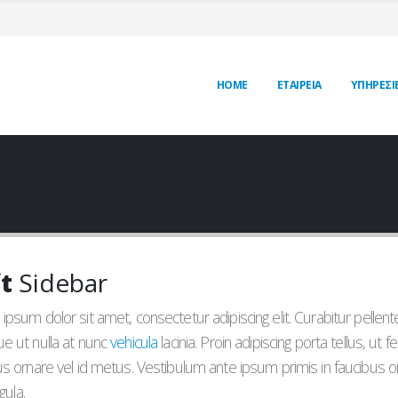
HOME
ΕΤΑΙΡΕΙΑ
ΥΠΗΡΕΣΊ
t
Sidebar
ipsum dolor sit amet, consectetur adipiscing elit. Curabitur pell
e ut nulla at nunc
vehicula
lacinia. Proin adipiscing porta tellus, ut f
us ornare vel id metus. Vestibulum ante ipsum primis in faucibus orc
igula.